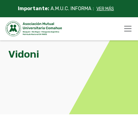
Skip
Importante:
A.M.U.C. INFORMA :
VER MÁS
to
content
Vidoni