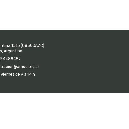
entina 1515 (Q8300AZC)
, Argentina
9 4488487
tracion@amuc.org.ar
Viernes de 9 a 14 h.