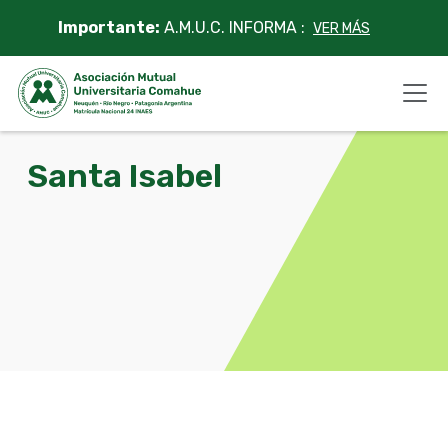
Skip
Importante:
A.M.U.C. INFORMA :
VER MÁS
to
content
Santa Isabel