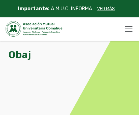
Skip
Importante:
A.M.U.C. INFORMA :
VER MÁS
to
content
Obaj