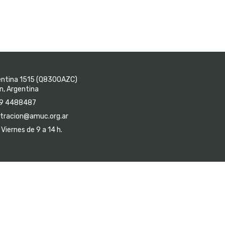
entina 1515 (Q8300AZC)
, Argentina
9 4488487
tracion@amuc.org.ar
Viernes de 9 a 14 h.