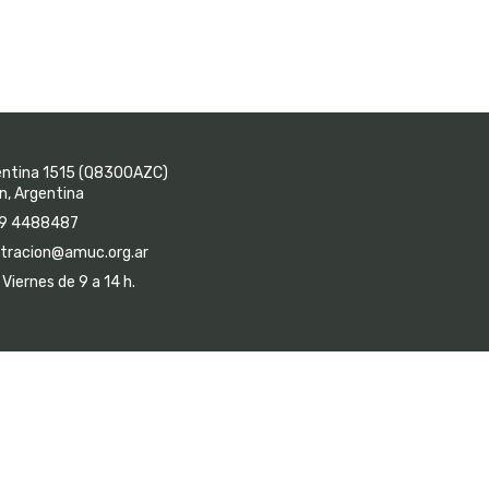
entina 1515 (Q8300AZC)
, Argentina
9 4488487
tracion@amuc.org.ar
Viernes de 9 a 14 h.