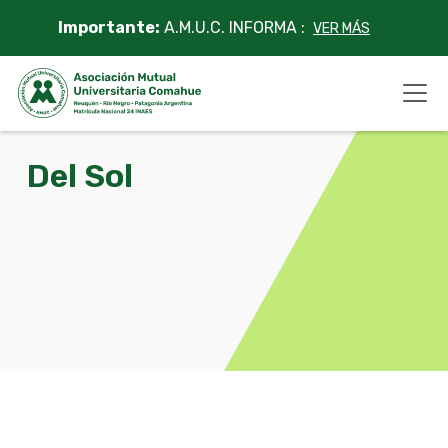
Skip
Importante:
A.M.U.C. INFORMA :
VER MÁS
to
content
Del Sol