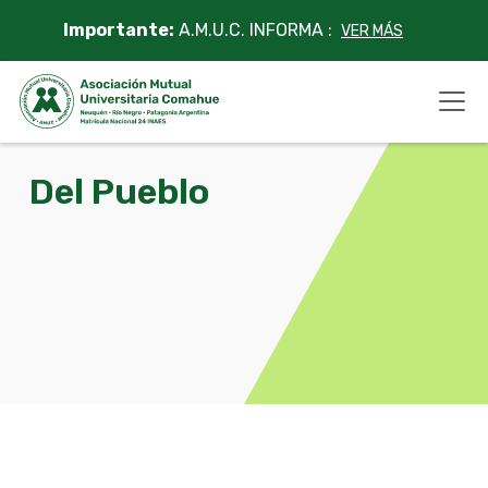
Skip
Importante:
A.M.U.C. INFORMA :
VER MÁS
to
content
Del Pueblo