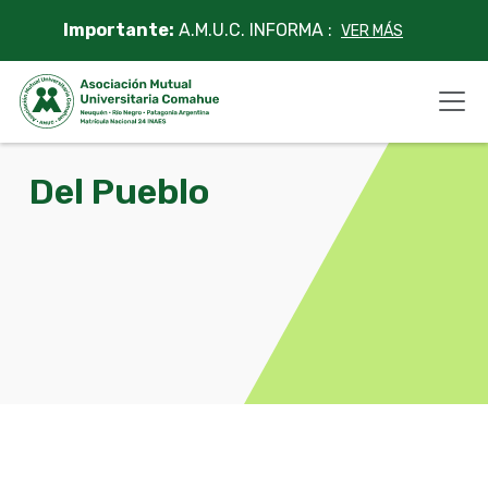
Skip
Importante:
A.M.U.C. INFORMA :
VER MÁS
to
content
Del Pueblo