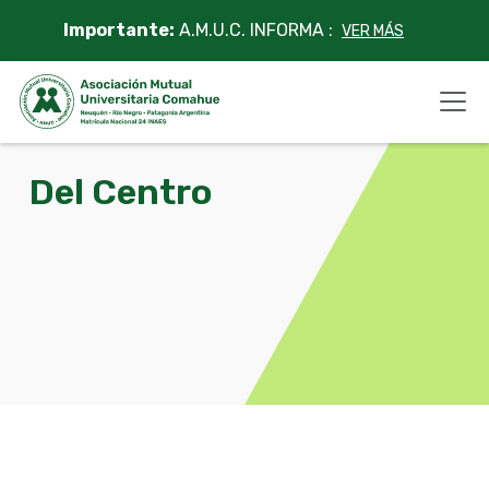
Skip
Importante:
A.M.U.C. INFORMA :
VER MÁS
to
content
Del Centro