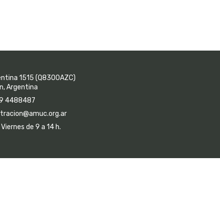
entina 1515 (Q8300AZC)
, Argentina
9 4488487
tracion@amuc.org.ar
Viernes de 9 a 14 h.