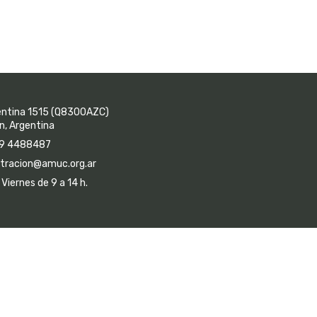
entina 1515 (Q8300AZC)
, Argentina
9 4488487
tracion@amuc.org.ar
Viernes de 9 a 14 h.