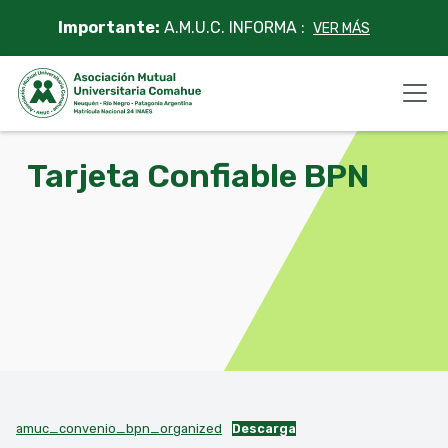
Skip
Importante:
A.M.U.C. INFORMA :
VER MÁS
to
content
Tarjeta Confiable BPN
amuc_convenio_bpn_organized
Descarga