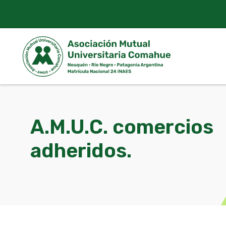
Skip
to
content
A.M.U.C. comercios
adheridos.